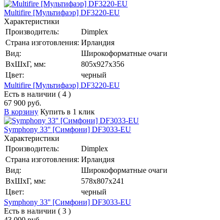
Multifire [Мультифаэр] DF3220-EU
Характеристики
Производитель:
Dimplex
Страна изготовления:
Ирландия
Вид:
Широкоформатные очаги
ВхШхГ, мм:
805х927х356
Цвет:
черный
Multifire [Мультифаэр] DF3220-EU
Есть в наличии ( 4 )
67 900 руб.
В корзину
Купить в 1 клик
Symphony 33'' [Симфони] DF3033-EU
Характеристики
Производитель:
Dimplex
Страна изготовления:
Ирландия
Вид:
Широкоформатные очаги
ВхШхГ, мм:
578х807х241
Цвет:
черный
Symphony 33'' [Симфони] DF3033-EU
Есть в наличии ( 3 )
43 000 руб.