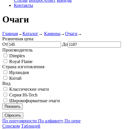
Статьи
Вопрос-ответ
Бренды
Контакты
Очаги
Главная
→
Каталог
→
Камины
→
Очаги
→
Розничная цена
От
До
Производитель
Dimplex
Royal Flame
Страна изготовления
Ирландия
Китай
Вид
Классические очаги
Серия Hi-Tech
Широкоформатные очаги
Показать
Сбросить
По популярности
По алфавиту
По цене
Списком
Таблицей