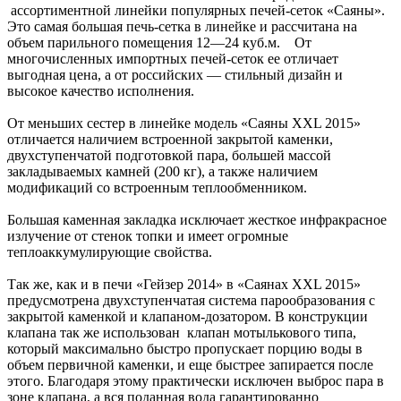
ассортиментной линейки популярных печей-сеток «Саяны».
Это самая большая печь-сетка в линейке и рассчитана на
объем парильного помещения 12—24 куб.м. От
многочисленных импортных печей-сеток ее отличает
выгодная цена, а от российских — стильный дизайн и
высокое качество исполнения.
От меньших сестер в линейке модель «Саяны XXL 2015»
отличается наличием встроенной закрытой каменки,
двухступенчатой подготовкой пара, большей массой
закладываемых камней (200 кг), а также наличием
модификаций со встроенным теплообменником.
Большая каменная закладка исключает жесткое инфракрасное
излучение от стенок топки и имеет огромные
теплоаккумулирующие свойства.
Так же, как и в печи «Гейзер 2014» в «Саянах XXL 2015»
предусмотрена двухступенчатая система парообразования с
закрытой каменкой и клапаном-дозатором. В конструкции
клапана так же использован клапан мотылькового типа,
который максимально быстро пропускает порцию воды в
объем первичной каменки, и еще быстрее запирается после
этого. Благодаря этому практически исключен выброс пара в
зоне клапана, а вся поданная вода гарантированно